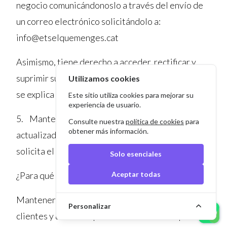
negocio comunicándonoslo a través del envío de
un correo electrónico solicitándolo a:
info@etselquemenges.cat
Asimismo, tiene derecho a acceder, rectificar y
suprimir sus datos, así como otros derechos, como
Utilizamos cookies
se explica en la información adicional.
Este sitio utiliza cookies para mejorar su
experiencia de usuario.
5. Mantenimiento de listas de supresión
Consulte nuestra
política de cookies
para
obtener más información.
actualizadas para evitar ser contactado si así lo
solicita el cliente o usuario.
Solo esenciales
¿Para qué finalidades tratamos tus datos?
Aceptar todas
Mantener una lista actualizada de todos aquellos
Personalizar
clientes y usuarios que han solicitado la supresión